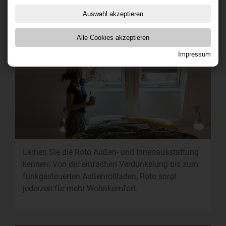
Auswahl akzeptieren
Ausstattung
Alle Cookies akzeptieren
Impressum
Lernen Sie die Roto Außen- und Innenausstattung
kennen: Von der einfachen Verdunkelung bis zum
funkgesteuerten Außenrollladen, Roto sorgt
jederzeit für mehr Wohnkomfort.